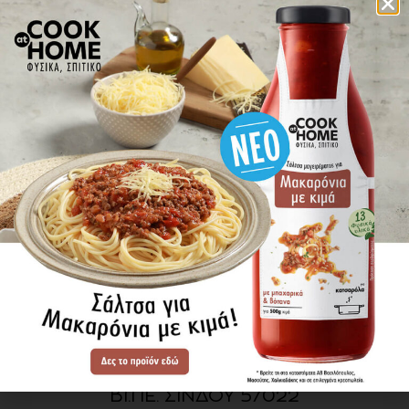
πού βρίσκω τα προϊόντα
ΕΝΗΜΕΡΩΘΕΙΤΕ ΠΡΩΤΟΙ
ΓΙΑ ΤΑ ΝΕΑ ΜΑΣ
ΕΓΓΡΑΦΗ
SITE MAP
ΠΡΟΪΟΝΤΑ
ΣΥΝΤΑΓΕΣ
Η ΙΣΤΟΡΙΑ ΜΑΣ
VIDEOS
ΠΡΟΒΥΛ Α.Ε.
ΟΔΟΣ Α3
ΒΙ.ΠΕ. ΣΙΝΔΟΥ 57022