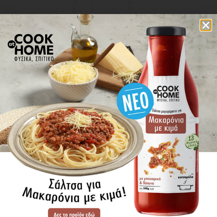
επικοινωνία
πού βρίσκω τα προϊόντα
ΕΝΗΜΕΡΩΘΕΙΤΕ ΠΡΩΤΟΙ
ΓΙΑ ΤΑ ΝΕΑ ΜΑΣ
ΕΓΓΡΑΦΗ
SITE MAP
ΠΡΟΪΟΝΤΑ
ΣΥΝΤΑΓΕΣ
Η ΙΣΤΟΡΙΑ ΜΑΣ
VIDEOS