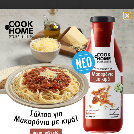
επικοινωνία
πού βρίσκω τα προϊόντα
ΕΝΗΜΕΡΩΘΕΙΤΕ ΠΡΩΤΟΙ
ΓΙΑ ΤΑ ΝΕΑ ΜΑΣ
ΕΓΓΡΑΦΗ
SITE MAP
ΠΡΟΪΟΝΤΑ
ΣΥΝΤΑΓΕΣ
Η ΙΣΤΟΡΙΑ ΜΑΣ
VIDEOS