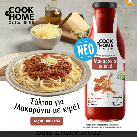
πού βρίσκω τα προϊόντα
ΕΝΗΜΕΡΩΘΕΙΤΕ ΠΡΩΤΟΙ
ΓΙΑ ΤΑ ΝΕΑ ΜΑΣ
ΕΓΓΡΑΦΗ
SITE MAP
ΠΡΟΪΟΝΤΑ
ΣΥΝΤΑΓΕΣ
Η ΙΣΤΟΡΙΑ ΜΑΣ
VIDEOS
ΠΡΟΒΥΛ Α.Ε.
ΟΔΟΣ Α3
ΒΙ.ΠΕ. ΣΙΝΔΟΥ 57022