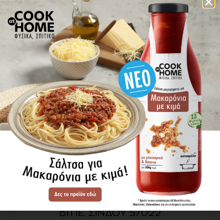
πού βρίσκω τα προϊόντα
ΕΝΗΜΕΡΩΘΕΙΤΕ ΠΡΩΤΟΙ
ΓΙΑ ΤΑ ΝΕΑ ΜΑΣ
ΕΓΓΡΑΦΗ
SITE MAP
ΠΡΟΪΟΝΤΑ
ΣΥΝΤΑΓΕΣ
Η ΙΣΤΟΡΙΑ ΜΑΣ
VIDEOS
ΠΡΟΒΥΛ Α.Ε.
ΟΔΟΣ Α3
ΒΙ.ΠΕ. ΣΙΝΔΟΥ 57022