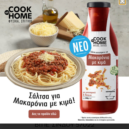
πού βρίσκω τα προϊόντα
ΕΝΗΜΕΡΩΘΕΙΤΕ ΠΡΩΤΟΙ
ΓΙΑ ΤΑ ΝΕΑ ΜΑΣ
ΕΓΓΡΑΦΗ
SITE MAP
ΠΡΟΪΟΝΤΑ
ΣΥΝΤΑΓΕΣ
Η ΙΣΤΟΡΙΑ ΜΑΣ
VIDEOS
ΠΡΟΒΥΛ Α.Ε.
ΟΔΟΣ Α3
ΒΙ.ΠΕ. ΣΙΝΔΟΥ 57022