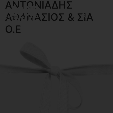
ΑΝΤΩΝΙΑΔΗΣ
ΑΘΑΝΑΣΙΟΣ & ΣΙΑ
MENU
Ο.Ε