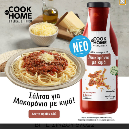
πού βρίσκω τα προϊόντα
ΕΝΗΜΕΡΩΘΕΙΤΕ ΠΡΩΤΟΙ
ΓΙΑ ΤΑ ΝΕΑ ΜΑΣ
ΕΓΓΡΑΦΗ
SITE MAP
ΠΡΟΪΟΝΤΑ
ΣΥΝΤΑΓΕΣ
Η ΙΣΤΟΡΙΑ ΜΑΣ
VIDEOS
ΠΡΟΒΥΛ Α.Ε.
ΟΔΟΣ Α3
ΒΙ.ΠΕ. ΣΙΝΔΟΥ 57022