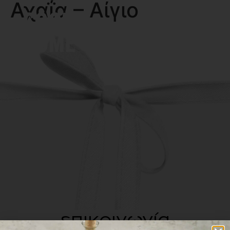
Αχαΐα – Αίγιο
MENU
επικοινωνία