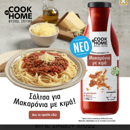
πού βρίσκω τα προϊόντα
ΕΝΗΜΕΡΩΘΕΙΤΕ ΠΡΩΤΟΙ
ΓΙΑ ΤΑ ΝΕΑ ΜΑΣ
ΕΓΓΡΑΦΗ
SITE MAP
ΠΡΟΪΟΝΤΑ
ΣΥΝΤΑΓΕΣ
Η ΙΣΤΟΡΙΑ ΜΑΣ
VIDEOS
ΠΡΟΒΥΛ Α.Ε.
ΟΔΟΣ Α3
ΒΙ.ΠΕ. ΣΙΝΔΟΥ 57022