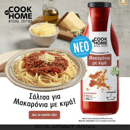
πού βρίσκω τα προϊόντα
ΕΝΗΜΕΡΩΘΕΙΤΕ ΠΡΩΤΟΙ
ΓΙΑ ΤΑ ΝΕΑ ΜΑΣ
ΕΓΓΡΑΦΗ
SITE MAP
ΠΡΟΪΟΝΤΑ
ΣΥΝΤΑΓΕΣ
Η ΙΣΤΟΡΙΑ ΜΑΣ
VIDEOS
ΠΡΟΒΥΛ Α.Ε.
ΟΔΟΣ Α3
ΒΙ.ΠΕ. ΣΙΝΔΟΥ 57022