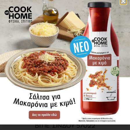
πού βρίσκω τα προϊόντα
ΕΝΗΜΕΡΩΘΕΙΤΕ ΠΡΩΤΟΙ
ΓΙΑ ΤΑ ΝΕΑ ΜΑΣ
ΕΓΓΡΑΦΗ
SITE MAP
ΠΡΟΪΟΝΤΑ
ΣΥΝΤΑΓΕΣ
Η ΙΣΤΟΡΙΑ ΜΑΣ
VIDEOS
ΠΡΟΒΥΛ Α.Ε.
ΟΔΟΣ Α3
ΒΙ.ΠΕ. ΣΙΝΔΟΥ 57022