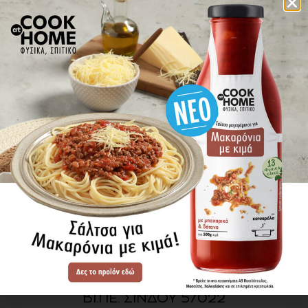
πού βρίσκω τα προϊόντα
ΕΝΗΜΕΡΩΘΕΙΤΕ ΠΡΩΤΟΙ
ΓΙΑ ΤΑ ΝΕΑ ΜΑΣ
ΕΓΓΡΑΦΗ
SITE MAP
ΠΡΟΪΟΝΤΑ
ΣΥΝΤΑΓΕΣ
Η ΙΣΤΟΡΙΑ ΜΑΣ
VIDEOS
ΠΡΟΒΥΛ Α.Ε.
ΟΔΟΣ Α3
ΒΙ.ΠΕ. ΣΙΝΔΟΥ 57022