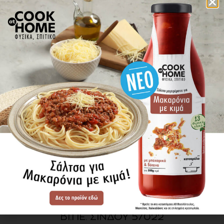
πού βρίσκω τα προϊόντα
ΕΝΗΜΕΡΩΘΕΙΤΕ ΠΡΩΤΟΙ
ΓΙΑ ΤΑ ΝΕΑ ΜΑΣ
ΕΓΓΡΑΦΗ
SITE MAP
ΠΡΟΪΟΝΤΑ
ΣΥΝΤΑΓΕΣ
Η ΙΣΤΟΡΙΑ ΜΑΣ
VIDEOS
ΠΡΟΒΥΛ Α.Ε.
ΟΔΟΣ Α3
ΒΙ.ΠΕ. ΣΙΝΔΟΥ 57022