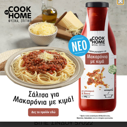
πού βρίσκω τα προϊόντα
ΕΝΗΜΕΡΩΘΕΙΤΕ ΠΡΩΤΟΙ
ΓΙΑ ΤΑ ΝΕΑ ΜΑΣ
ΕΓΓΡΑΦΗ
SITE MAP
ΠΡΟΪΟΝΤΑ
ΣΥΝΤΑΓΕΣ
Η ΙΣΤΟΡΙΑ ΜΑΣ
VIDEOS
ΠΡΟΒΥΛ Α.Ε.
ΟΔΟΣ Α3
ΒΙ.ΠΕ. ΣΙΝΔΟΥ 57022