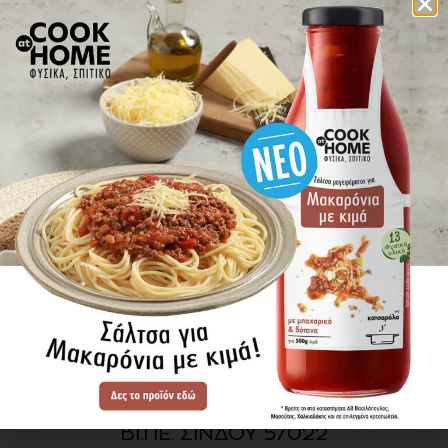
πού βρίσκω τα προϊόντα
ΕΝΗΜΕΡΩΘΕΙΤΕ ΠΡΩΤΟΙ
ΓΙΑ ΤΑ ΝΕΑ ΜΑΣ
ΕΓΓΡΑΦΗ
SITE MAP
ΠΡΟΪΟΝΤΑ
ΣΥΝΤΑΓΕΣ
Η ΙΣΤΟΡΙΑ ΜΑΣ
VIDEOS
ΠΡΟΒΥΛ Α.Ε.
ΟΔΟΣ Α3
ΒΙ.ΠΕ. ΣΙΝΔΟΥ 57022