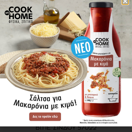
πού βρίσκω τα προϊόντα
ΕΝΗΜΕΡΩΘΕΙΤΕ ΠΡΩΤΟΙ
ΓΙΑ ΤΑ ΝΕΑ ΜΑΣ
ΕΓΓΡΑΦΗ
SITE MAP
ΠΡΟΪΟΝΤΑ
ΣΥΝΤΑΓΕΣ
Η ΙΣΤΟΡΙΑ ΜΑΣ
VIDEOS
ΠΡΟΒΥΛ Α.Ε.
ΟΔΟΣ Α3
ΒΙ.ΠΕ. ΣΙΝΔΟΥ 57022