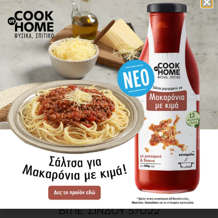
πού βρίσκω τα προϊόντα
ΕΝΗΜΕΡΩΘΕΙΤΕ ΠΡΩΤΟΙ
ΓΙΑ ΤΑ ΝΕΑ ΜΑΣ
ΕΓΓΡΑΦΗ
SITE MAP
ΠΡΟΪΟΝΤΑ
ΣΥΝΤΑΓΕΣ
Η ΙΣΤΟΡΙΑ ΜΑΣ
VIDEOS
ΠΡΟΒΥΛ Α.Ε.
ΟΔΟΣ Α3
ΒΙ.ΠΕ. ΣΙΝΔΟΥ 57022