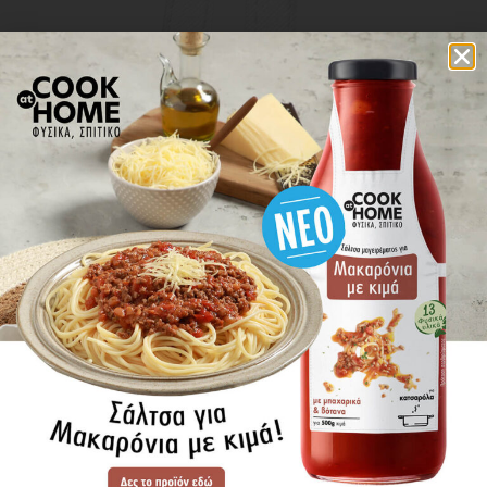
επικοινωνία
πού βρίσκω τα προϊόντα
ΕΝΗΜΕΡΩΘΕΙΤΕ ΠΡΩΤΟΙ
ΓΙΑ ΤΑ ΝΕΑ ΜΑΣ
ΕΓΓΡΑΦΗ
SITE MAP
ΠΡΟΪΟΝΤΑ
ΣΥΝΤΑΓΕΣ
Η ΙΣΤΟΡΙΑ ΜΑΣ
VIDEOS