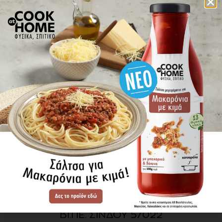
πού βρίσκω τα προϊόντα
ΕΝΗΜΕΡΩΘΕΙΤΕ ΠΡΩΤΟΙ
ΓΙΑ ΤΑ ΝΕΑ ΜΑΣ
ΕΓΓΡΑΦΗ
SITE MAP
ΠΡΟΪΟΝΤΑ
ΣΥΝΤΑΓΕΣ
Η ΙΣΤΟΡΙΑ ΜΑΣ
VIDEOS
ΠΡΟΒΥΛ Α.Ε.
ΟΔΟΣ Α3
ΒΙ.ΠΕ. ΣΙΝΔΟΥ 57022