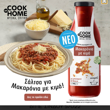
πού βρίσκω τα προϊόντα
ΕΝΗΜΕΡΩΘΕΙΤΕ ΠΡΩΤΟΙ
ΓΙΑ ΤΑ ΝΕΑ ΜΑΣ
ΕΓΓΡΑΦΗ
SITE MAP
ΠΡΟΪΟΝΤΑ
ΣΥΝΤΑΓΕΣ
Η ΙΣΤΟΡΙΑ ΜΑΣ
VIDEOS
ΠΡΟΒΥΛ Α.Ε.
ΟΔΟΣ Α3
ΒΙ.ΠΕ. ΣΙΝΔΟΥ 57022