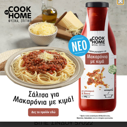
πού βρίσκω τα προϊόντα
ΕΝΗΜΕΡΩΘΕΙΤΕ ΠΡΩΤΟΙ
ΓΙΑ ΤΑ ΝΕΑ ΜΑΣ
ΕΓΓΡΑΦΗ
SITE MAP
ΠΡΟΪΟΝΤΑ
ΣΥΝΤΑΓΕΣ
Η ΙΣΤΟΡΙΑ ΜΑΣ
VIDEOS
ΠΡΟΒΥΛ Α.Ε.
ΟΔΟΣ Α3
ΒΙ.ΠΕ. ΣΙΝΔΟΥ 57022