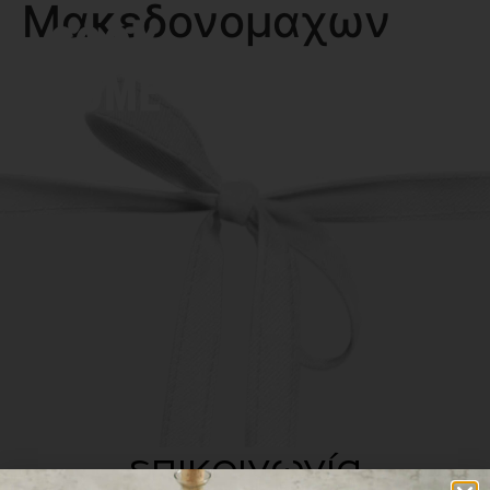
Μακεδονoμαχων
MENU
επικοινωνία