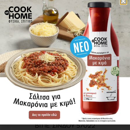
πού βρίσκω τα προϊόντα
ΕΝΗΜΕΡΩΘΕΙΤΕ ΠΡΩΤΟΙ
ΓΙΑ ΤΑ ΝΕΑ ΜΑΣ
ΕΓΓΡΑΦΗ
SITE MAP
ΠΡΟΪΟΝΤΑ
ΣΥΝΤΑΓΕΣ
Η ΙΣΤΟΡΙΑ ΜΑΣ
VIDEOS
ΠΡΟΒΥΛ Α.Ε.
ΟΔΟΣ Α3
ΒΙ.ΠΕ. ΣΙΝΔΟΥ 57022