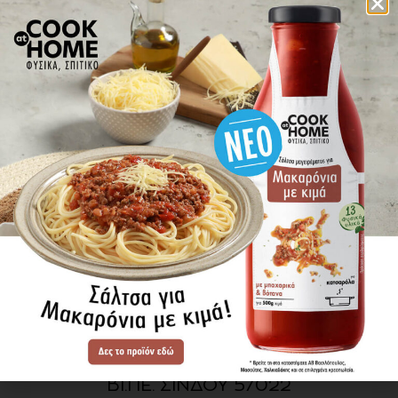
πού βρίσκω τα προϊόντα
ΕΝΗΜΕΡΩΘΕΙΤΕ ΠΡΩΤΟΙ
ΓΙΑ ΤΑ ΝΕΑ ΜΑΣ
ΕΓΓΡΑΦΗ
SITE MAP
ΠΡΟΪΟΝΤΑ
ΣΥΝΤΑΓΕΣ
Η ΙΣΤΟΡΙΑ ΜΑΣ
VIDEOS
ΠΡΟΒΥΛ Α.Ε.
ΟΔΟΣ Α3
ΒΙ.ΠΕ. ΣΙΝΔΟΥ 57022