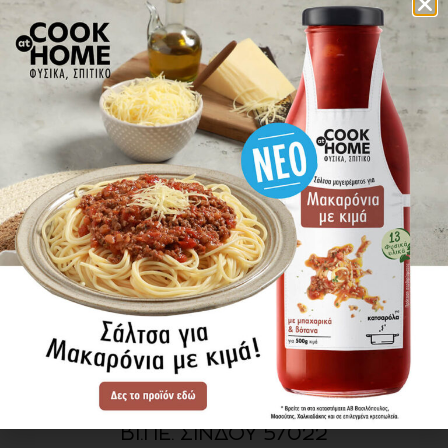
πού βρίσκω τα προϊόντα
ΕΝΗΜΕΡΩΘΕΙΤΕ ΠΡΩΤΟΙ
ΓΙΑ ΤΑ ΝΕΑ ΜΑΣ
ΕΓΓΡΑΦΗ
SITE MAP
ΠΡΟΪΟΝΤΑ
ΣΥΝΤΑΓΕΣ
Η ΙΣΤΟΡΙΑ ΜΑΣ
VIDEOS
ΠΡΟΒΥΛ Α.Ε.
ΟΔΟΣ Α3
ΒΙ.ΠΕ. ΣΙΝΔΟΥ 57022