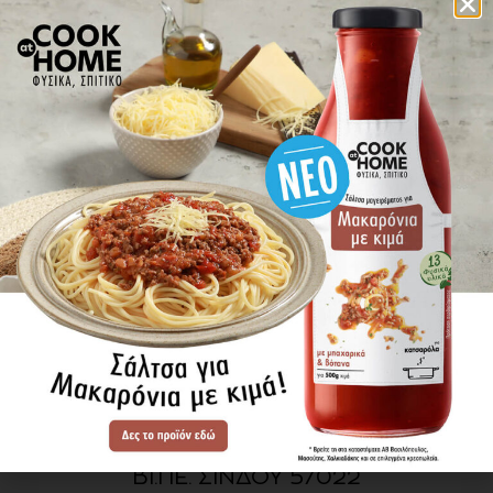
πού βρίσκω τα προϊόντα
ΕΝΗΜΕΡΩΘΕΙΤΕ ΠΡΩΤΟΙ
ΓΙΑ ΤΑ ΝΕΑ ΜΑΣ
ΕΓΓΡΑΦΗ
SITE MAP
ΠΡΟΪΟΝΤΑ
ΣΥΝΤΑΓΕΣ
Η ΙΣΤΟΡΙΑ ΜΑΣ
VIDEOS
ΠΡΟΒΥΛ Α.Ε.
ΟΔΟΣ Α3
ΒΙ.ΠΕ. ΣΙΝΔΟΥ 57022