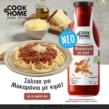
πού βρίσκω τα προϊόντα
ΕΝΗΜΕΡΩΘΕΙΤΕ ΠΡΩΤΟΙ
ΓΙΑ ΤΑ ΝΕΑ ΜΑΣ
ΕΓΓΡΑΦΗ
SITE MAP
ΠΡΟΪΟΝΤΑ
ΣΥΝΤΑΓΕΣ
Η ΙΣΤΟΡΙΑ ΜΑΣ
VIDEOS
ΠΡΟΒΥΛ Α.Ε.
ΟΔΟΣ Α3
ΒΙ.ΠΕ. ΣΙΝΔΟΥ 57022