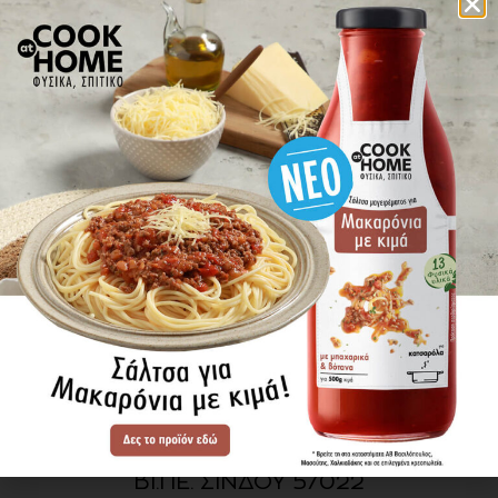
πού βρίσκω τα προϊόντα
ΕΝΗΜΕΡΩΘΕΙΤΕ ΠΡΩΤΟΙ
ΓΙΑ ΤΑ ΝΕΑ ΜΑΣ
ΕΓΓΡΑΦΗ
SITE MAP
ΠΡΟΪΟΝΤΑ
ΣΥΝΤΑΓΕΣ
Η ΙΣΤΟΡΙΑ ΜΑΣ
VIDEOS
ΠΡΟΒΥΛ Α.Ε.
ΟΔΟΣ Α3
ΒΙ.ΠΕ. ΣΙΝΔΟΥ 57022