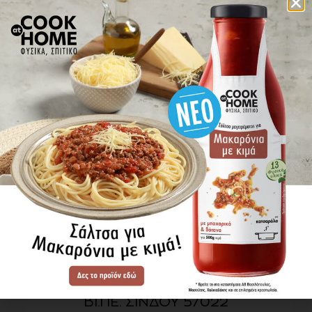
πού βρίσκω τα προϊόντα
ΕΝΗΜΕΡΩΘΕΙΤΕ ΠΡΩΤΟΙ
ΓΙΑ ΤΑ ΝΕΑ ΜΑΣ
ΕΓΓΡΑΦΗ
SITE MAP
ΠΡΟΪΟΝΤΑ
ΣΥΝΤΑΓΕΣ
Η ΙΣΤΟΡΙΑ ΜΑΣ
VIDEOS
ΠΡΟΒΥΛ Α.Ε.
ΟΔΟΣ Α3
ΒΙ.ΠΕ. ΣΙΝΔΟΥ 57022