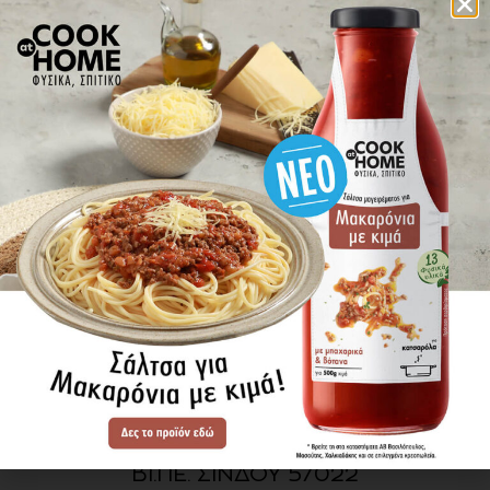
πού βρίσκω τα προϊόντα
ΕΝΗΜΕΡΩΘΕΙΤΕ ΠΡΩΤΟΙ
ΓΙΑ ΤΑ ΝΕΑ ΜΑΣ
ΕΓΓΡΑΦΗ
SITE MAP
ΠΡΟΪΟΝΤΑ
ΣΥΝΤΑΓΕΣ
Η ΙΣΤΟΡΙΑ ΜΑΣ
VIDEOS
ΠΡΟΒΥΛ Α.Ε.
ΟΔΟΣ Α3
ΒΙ.ΠΕ. ΣΙΝΔΟΥ 57022