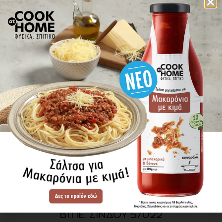
πού βρίσκω τα προϊόντα
ΕΝΗΜΕΡΩΘΕΙΤΕ ΠΡΩΤΟΙ
ΓΙΑ ΤΑ ΝΕΑ ΜΑΣ
ΕΓΓΡΑΦΗ
SITE MAP
ΠΡΟΪΟΝΤΑ
ΣΥΝΤΑΓΕΣ
Η ΙΣΤΟΡΙΑ ΜΑΣ
VIDEOS
ΠΡΟΒΥΛ Α.Ε.
ΟΔΟΣ Α3
ΒΙ.ΠΕ. ΣΙΝΔΟΥ 57022