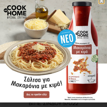
πού βρίσκω τα προϊόντα
ΕΝΗΜΕΡΩΘΕΙΤΕ ΠΡΩΤΟΙ
ΓΙΑ ΤΑ ΝΕΑ ΜΑΣ
ΕΓΓΡΑΦΗ
SITE MAP
ΠΡΟΪΟΝΤΑ
ΣΥΝΤΑΓΕΣ
Η ΙΣΤΟΡΙΑ ΜΑΣ
VIDEOS
ΠΡΟΒΥΛ Α.Ε.
ΟΔΟΣ Α3
ΒΙ.ΠΕ. ΣΙΝΔΟΥ 57022