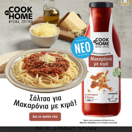
πού βρίσκω τα προϊόντα
ΕΝΗΜΕΡΩΘΕΙΤΕ ΠΡΩΤΟΙ
ΓΙΑ ΤΑ ΝΕΑ ΜΑΣ
ΕΓΓΡΑΦΗ
SITE MAP
ΠΡΟΪΟΝΤΑ
ΣΥΝΤΑΓΕΣ
Η ΙΣΤΟΡΙΑ ΜΑΣ
VIDEOS
ΠΡΟΒΥΛ Α.Ε.
ΟΔΟΣ Α3
ΒΙ.ΠΕ. ΣΙΝΔΟΥ 57022