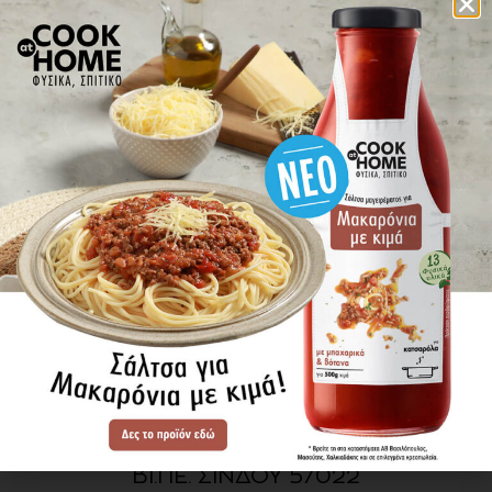
πού βρίσκω τα προϊόντα
ΕΝΗΜΕΡΩΘΕΙΤΕ ΠΡΩΤΟΙ
ΓΙΑ ΤΑ ΝΕΑ ΜΑΣ
ΕΓΓΡΑΦΗ
SITE MAP
ΠΡΟΪΟΝΤΑ
ΣΥΝΤΑΓΕΣ
Η ΙΣΤΟΡΙΑ ΜΑΣ
VIDEOS
ΠΡΟΒΥΛ Α.Ε.
ΟΔΟΣ Α3
ΒΙ.ΠΕ. ΣΙΝΔΟΥ 57022