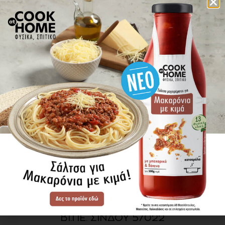
πού βρίσκω τα προϊόντα
ΕΝΗΜΕΡΩΘΕΙΤΕ ΠΡΩΤΟΙ
ΓΙΑ ΤΑ ΝΕΑ ΜΑΣ
ΕΓΓΡΑΦΗ
SITE MAP
ΠΡΟΪΟΝΤΑ
ΣΥΝΤΑΓΕΣ
Η ΙΣΤΟΡΙΑ ΜΑΣ
VIDEOS
ΠΡΟΒΥΛ Α.Ε.
ΟΔΟΣ Α3
ΒΙ.ΠΕ. ΣΙΝΔΟΥ 57022