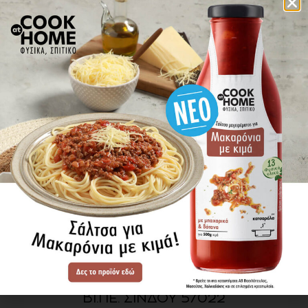
πού βρίσκω τα προϊόντα
ΕΝΗΜΕΡΩΘΕΙΤΕ ΠΡΩΤΟΙ
ΓΙΑ ΤΑ ΝΕΑ ΜΑΣ
ΕΓΓΡΑΦΗ
SITE MAP
ΠΡΟΪΟΝΤΑ
ΣΥΝΤΑΓΕΣ
Η ΙΣΤΟΡΙΑ ΜΑΣ
VIDEOS
ΠΡΟΒΥΛ Α.Ε.
ΟΔΟΣ Α3
ΒΙ.ΠΕ. ΣΙΝΔΟΥ 57022