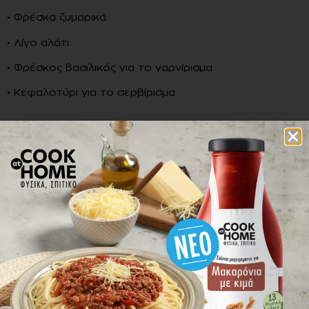
• Φρέσκα ζυμαρικά
• Λίγο αλάτι
• Φρέσκος βασιλικός για το γαρνίρισμα
• Κεφαλοτύρι για το σερβίρισμα
Εκτέλεση
1.
Βράζουμε τα φρέσκα ζυμαρικά σε άφθονο
αλατισμένο νερό σύμφωνα με τις οδηγίες της
συσκευασίας.
2.
Αλατίζουμε τις γαρίδες. Σε ένα βαθύ τηγάνι
ζεσταίνουμε το ελαιόλαδο και σοτάρουμε τις γαρίδες
και από τις 2 πλευρές.
3.
Περιχύνουμε όλη τη σάλτσα μαγειρέματος
COOK at