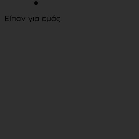
1
2
3
4
5
6
7
8
9
10
11
12
13
14
15
Είπαν για εμάς
Οι σάλτσες μαγειρικής COOK
at HOME αναδείχθηκαν
“Προϊόν της Χρονιάς 2024”