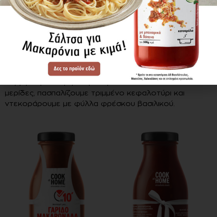
HOME
, και βράζουμε για 5 λεπτά, μέχρι να μαγειρευτεί
το φαγητό και να δέσει η σάλτσα.
4.
Προσθέτουμε τα μακαρόνια στις γαρίδες και
ανακατεύουμε απαλά να πάει η σάλτσα παντού.
Τρόπος
σερβιρίσματος
Σερβίρουμε τη γαριδομακαρονάδα σε πιατέλα ή σε
μερίδες, πασπαλίζουμε τριμμένο κεφαλοτύρι και
ντεκοράρουμε με φύλλα φρέσκου βασιλικού.