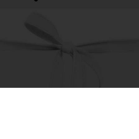
1
2
3
4
5
6
7
8
9
10
11
12
13
14
15
επικοινωνία
πού βρίσκω τα προϊόντα