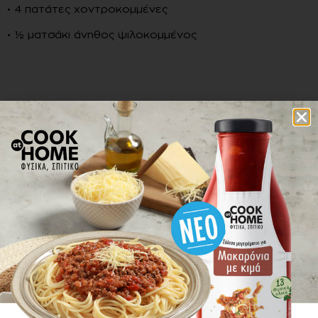
• 4 πατάτες χοντροκομμένες
• ½ ματσάκι άνηθος ψιλοκομμένος
Εκτέλεση
1.
Σε μια φαρδιά κατσαρόλα, ζεσταίνουμε το λάδι και
σοτάρουμε τις πατάτες.
2.
Προσθέτουμε τα καρότα και τις αγκινάρες και
σοτάρουμε για 1-2 λεπτά.
3.
Περιχύνουμε όλη τη σάλτσα μαγειρέματος
COOK at
HOME
και ανακατεύουμε καλά.
4.
Μαγειρεύουμε με σκεπασμένη κατσαρόλα σε μέτρια
φωτιά για 30-40 λεπτά περίπου, μέχρι να μαγειρευτεί
το φαγητό. Κατά τη διάρκεια, ελέγχουμε το φαγητό
και προσθέτουμε λίγο νερό αν χρειαστεί. Λίγο πριν