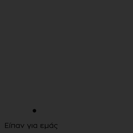
Κοτόπουλο γλυκόξινο με ρύζι
και λαχανικά
1
2
3
4
5
6
7
8
9
10
11
12
13
14
15
Είπαν για εμάς