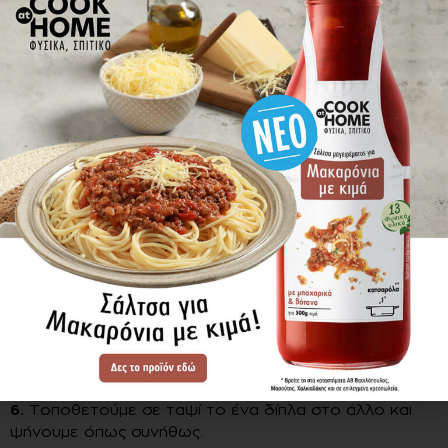
Εκτέλεση
Για τα μπιφτέκια
1.
Σε ένα μπολ τοποθετούμε 130g από το
μείγμα
COOK at HOME
, ¾ του φλιτζανιού νερό (180ml),
2 κ. σ. ελαιόλαδο και ανακατεύουμε.
2.
Προσθέτουμε τον κιμά και ζυμώνουμε καλά.
3.
Χωρίζουμε τον κιμά σε 8-10 τεμάχια ανάλογα με το
μέγεθος που επιθυμούμε.
4.
Κόβουμε το καπνιστό τυρί ισόποσα σε 8-10 τεμάχια,
1 τεμάχιο ανά μπιφτέκι.
5.
Πλάθουμε τα μπιφτέκια τοποθετώντας στη μέση το
καπνιστό τυρί.
6.
Τοποθετούμε σε ταψί το ένα δίπλα στο άλλο και
ψήνουμε όπως συνήθως.