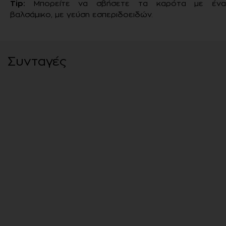
Tip:
Μπορείτε να σβήσετε τα καρότα με έν
βαλσάμικο, με γεύση εσπεριδοειδών.
Συνταγές
Κοτόπουλο γλυκόξινο με ρύζι
και λαχανικά