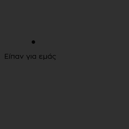
1
2
3
4
5
6
7
8
9
10
11
12
13
14
15
Είπαν για εμάς
Οι σάλτσες μαγειρικής COOK
at HOME αναδείχθηκαν