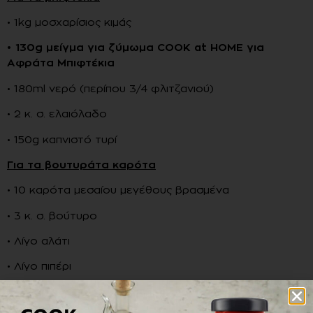
• 1kg μοσχαρίσιος κιμάς
• 130g μείγμα για ζύμωμα COOK at HOME για
Αφράτα Μπιφτέκια
• 180ml νερό (περίπου 3/4 φλιτζανιού)
• 2 κ. σ. ελαιόλαδο
• 150g καπνιστό τυρί
Για τα βουτυράτα καρότα
• 10 καρότα μεσαίου μεγέθους βρασμένα
• 3 κ. σ. βούτυρο
• Λίγο αλάτι
• Λίγο πιπέρι