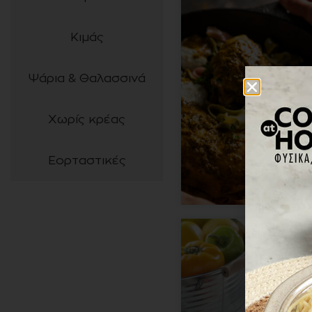
Κιμάς
Ψάρια & Θαλασσινά
Χωρίς κρέας
Εορταστικές